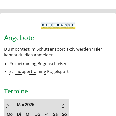
Angebote
Du möchtest im Schützensport aktiv werden? Hier
kannst du dich anmelden:
Probetraining
Bogenschießen
Schnuppertraining
Kugelsport
Termine
<
Mai 2026
>
ntag
enstag
ttwoch
nnerstag
eitag
mstag
nntag
Mo
Di
Mi
Do
Fr
Sa
So