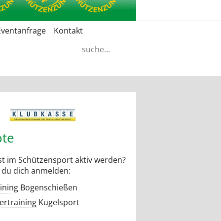
Eventanfrage
Kontakt
Suchbegriffe
te
t im Schützensport aktiv werden?
 du dich anmelden:
ining
Bogenschießen
rtraining
Kugelsport