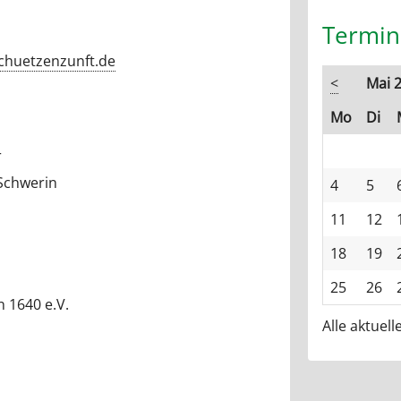
Termin
chuetzenzunft.de
<
Mai 
ntag
en
Mo
Di
r
 Schwerin
4
5
11
12
18
19
25
26
 1640 e.V.
Alle aktuel