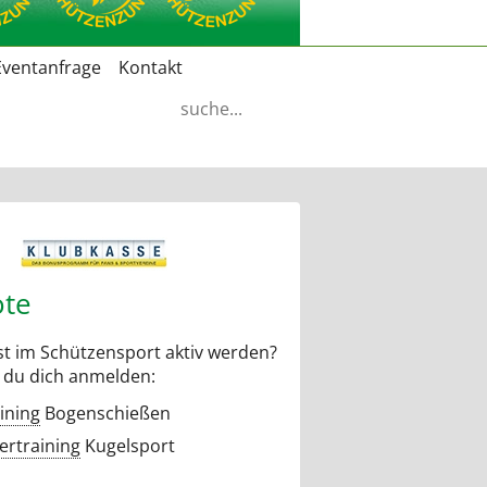
Eventanfrage
Kontakt
Suchbegriffe
te
t im Schützensport aktiv werden?
 du dich anmelden:
ining
Bogenschießen
rtraining
Kugelsport