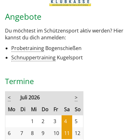
Angebote
Du möchtest im Schützensport aktiv werden? Hier
kannst du dich anmelden:
Probetraining
Bogenschießen
Schnuppertraining
Kugelsport
Termine
<
Juli 2026
>
ntag
enstag
ttwoch
nnerstag
eitag
mstag
nntag
Mo
Di
Mi
Do
Fr
Sa
So
1
2
3
4
5
6
7
8
9
10
11
12