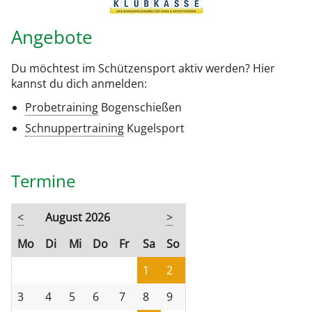
Angebote
Du möchtest im Schützensport aktiv werden? Hier
kannst du dich anmelden:
Probetraining
Bogenschießen
Schnuppertraining
Kugelsport
Termine
<
August 2026
>
ntag
enstag
ttwoch
nnerstag
eitag
mstag
nntag
Mo
Di
Mi
Do
Fr
Sa
So
1
2
3
4
5
6
7
8
9