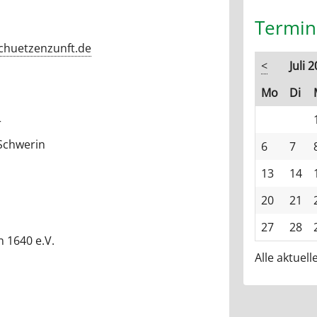
Termin
chuetzenzunft.de
<
Juli 
ntag
en
Mo
Di
r
 Schwerin
6
7
13
14
20
21
27
28
 1640 e.V.
Alle aktuel