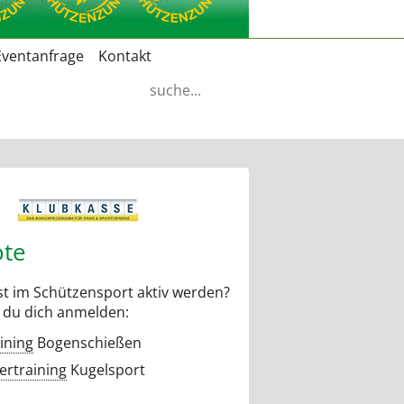
Eventanfrage
Kontakt
Suchbegriffe
te
t im Schützensport aktiv werden?
 du dich anmelden:
ining
Bogenschießen
rtraining
Kugelsport