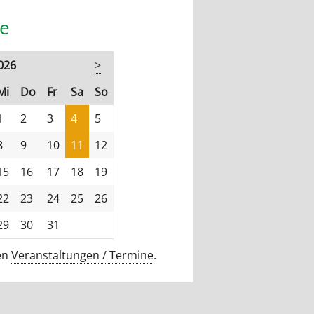
e
2026
>
stag
ttwoch
nnerstag
eitag
mstag
nntag
Mi
Do
Fr
Sa
So
1
2
3
4
5
8
9
10
11
12
15
16
17
18
19
22
23
24
25
26
29
30
31
len
Veranstaltungen / Termine
.