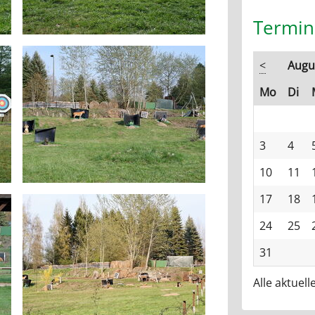
Termin
<
Augu
ntag
en
Mo
Di
3
4
10
11
17
18
24
25
31
Alle aktuel