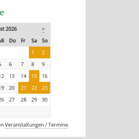
e
st 2026
>
stag
ttwoch
nnerstag
eitag
mstag
nntag
Mi
Do
Fr
Sa
So
1
2
5
6
7
8
9
12
13
14
15
16
19
20
21
22
23
26
27
28
29
30
len
Veranstaltungen / Termine
.