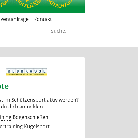
Eventanfrage
Kontakt
Suchbegriffe
te
t im Schützensport aktiv werden?
 du dich anmelden:
ining
Bogenschießen
rtraining
Kugelsport