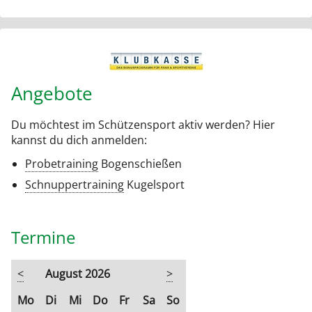
Angebote
Du möchtest im Schützensport aktiv werden? Hier
kannst du dich anmelden:
Probetraining
Bogenschießen
Schnuppertraining
Kugelsport
Termine
<
August 2026
>
ntag
enstag
ttwoch
nnerstag
eitag
mstag
nntag
Mo
Di
Mi
Do
Fr
Sa
So