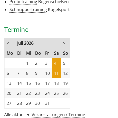
Probetraining
Bogenschießen
Schnuppertraining
Kugelsport
Termine
<
Juli 2026
>
ntag
enstag
ttwoch
nnerstag
eitag
mstag
nntag
Mo
Di
Mi
Do
Fr
Sa
So
1
2
3
4
5
6
7
8
9
10
11
12
13
14
15
16
17
18
19
20
21
22
23
24
25
26
27
28
29
30
31
Alle aktuellen
Veranstaltungen / Termine
.