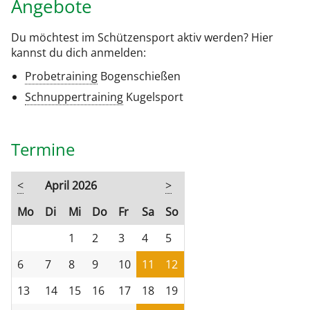
Angebote
Du möchtest im Schützensport aktiv werden? Hier
kannst du dich anmelden:
Probetraining
Bogenschießen
Schnuppertraining
Kugelsport
Termine
<
April 2026
>
ntag
enstag
ttwoch
nnerstag
eitag
mstag
nntag
Mo
Di
Mi
Do
Fr
Sa
So
1
2
3
4
5
6
7
8
9
10
11
12
13
14
15
16
17
18
19